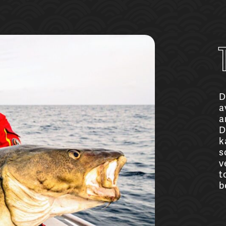
D
a
a
D
k
s
v
t
b