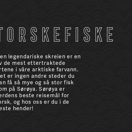
Torskefiske
en legendariske skreien er en
v de mest ettertraktede
rtene i våre arktiske farvann.
et er ingen andre steder du
an få så mye og så stor fisk
om på Sørøya. Sørøya er
erdens beste reisemål for
orsk, og hos oss er du i de
este hender!