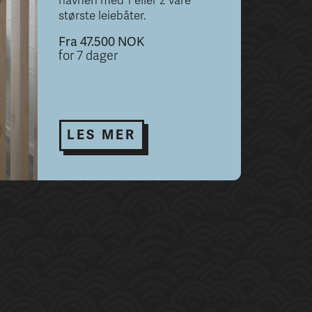
havnen med 1 eller 2 våre
største leiebåter.
Fra 47.500 NOK
for 7 dager
LES MER