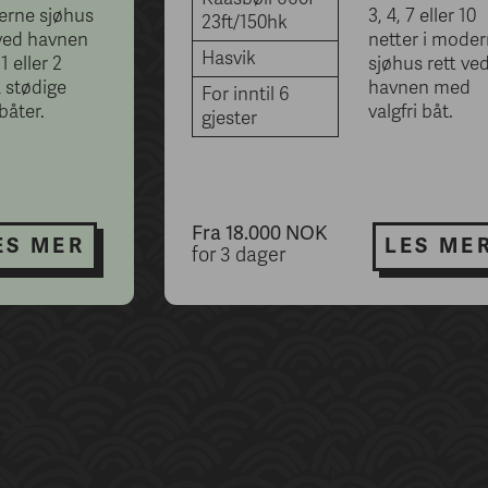
rne sjøhus
3, 4, 7 eller 10
23ft/150hk
 ved havnen
netter i mode
Hasvik
 eller 2
sjøhus rett ve
a stødige
havnen med
For inntil 6
båter.
valgfri båt.
gjester
Fra 18.000 NOK
ES MER
LES ME
for 3 dager