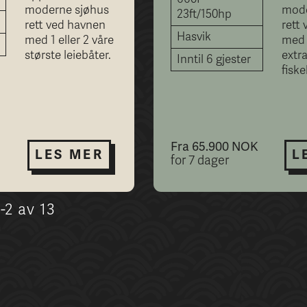
moderne sjøhus
mode
23ft/150hp
rett ved havnen
rett
Hasvik
med 1 eller 2 våre
med 1
største leiebåter.
extr
Inntil 6 gjester
fiske
Fra 65.900 NOK
LES MER
L
for 7 dager
-2 av 13