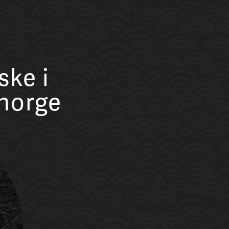
ske i
norge