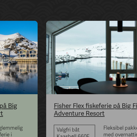
 på Big
Fisher Flex fiskeferie på Big F
rt
Adventure Resort
glemmelig
Fleksibel pakk
Valgfri båt
ferie i
med overnattin
Kaasbøll 660F