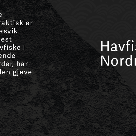
e
faktisk er
asvik
mest
Havfi
vfiske i
ende
Nord
der, har
 den gjeve