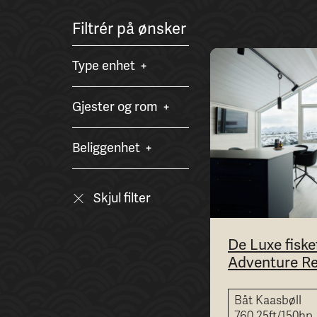
Filtrér på ønsker
Type enhet
Gjester og rom
Beliggenhet
Skjul filter
De Luxe fiske
Adventure Re
Båt Kaasbøll
760 25ft/150hp