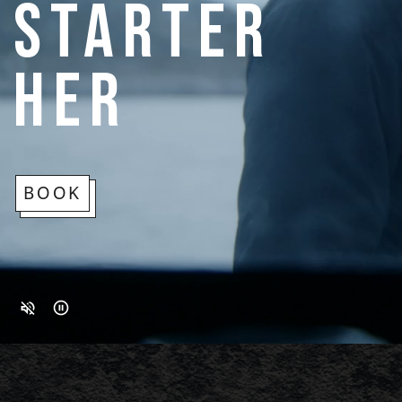
starter
her
BOOK
Stum
Pause