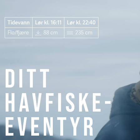
T
i
d
e
v
a
n
n
L
ø
r
k
l
.
1
6
:
1
1
L
ø
r
k
l
.
2
2
:
4
0
F
l
o
/
f
æ
r
e
8
8
c
m
2
3
5
c
m
Ditt
havfiske­
eventyr