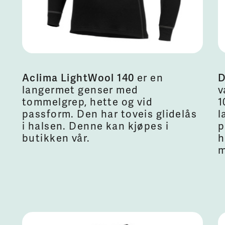
Aclima LightWool 140
er en
D
langermet genser med
v
tommelgrep, hette og vid
1
passform. Den har toveis glidelås
l
i halsen. Denne kan kjøpes i
p
butikken vår.
h
m