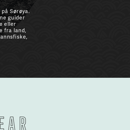
e på Sørøya.
rne guider
e eller
e fra land,
vannsfiske,
ear