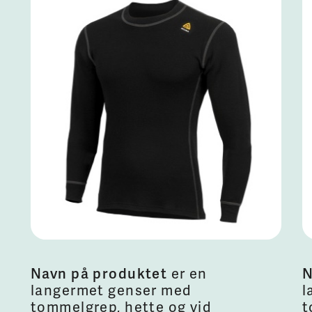
Navn på produktet
er en
N
langermet genser med
l
tommelgrep, hette og vid
t