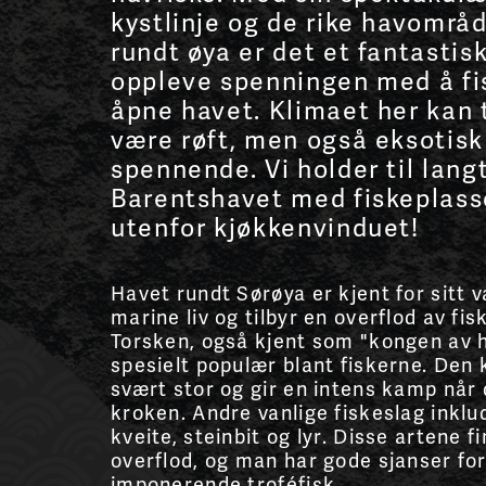
kystlinje og de rike havområ
rundt øya er det et fantastis
oppleve spenningen med å fis
åpne havet. Klimaet her kan t
være røft, men også eksotisk
spennende. Vi holder til langt
Barentshavet med fiskeplass
utenfor kjøkkenvinduet!
Havet rundt Sørøya er kjent for sitt v
marine liv og tilbyr en overflod av fis
Torsken, også kjent som "kongen av h
spesielt populær blant fiskerne. Den 
svært stor og gir en intens kamp når 
kroken. Andre vanlige fiskeslag inklud
kveite, steinbit og lyr. Disse artene fi
overflod, og man har gode sjanser for
imponerende troféfisk.