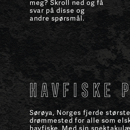
meg? Skroll ned og få
svar på disse og
andre spørsmål.
Havfiske 
Sørøya, Norges fjerde største
drømmested for alle som els
havfiske. Med sin spektakul