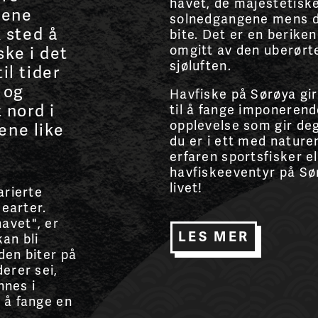
havet, de majestetiske
dene
solnedgangene mens du
k sted å
bite. Det er en berike
omgitt av den uberørt
ke i det
sjøluften.
il tider
 og
Havfiske på Sørøya gi
 nord i
til å fange imponerend
opplevelse som gir de
ene like
du er i ett med nature
erfaren sportsfisker el
havfiskeeventyr på Sø
livet!
arierte
kearter.
avet", er
LES MER
kan bli
den biter på
erer sei,
nnes i
 å fange en