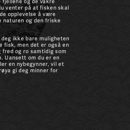
 fjellene og de vakre
 venter på at fisken skal
nde opplevelse å være
e naturen og den friske
r deg ikke bare muligheten
e fisk, men det er også en
g fred og ro samtidig som
n. Uansett om du er en
ler en nybegynner, vil et
røya gi deg minner for