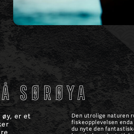
på Sørøya
 øy, er et
Den utrolige naturen r
fiskeopplevelsen enda
ker
du nyte den fantastisk
ære