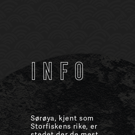
Info
Sørøya, kjent som
Storfiskens rike, er
stedet der de mest